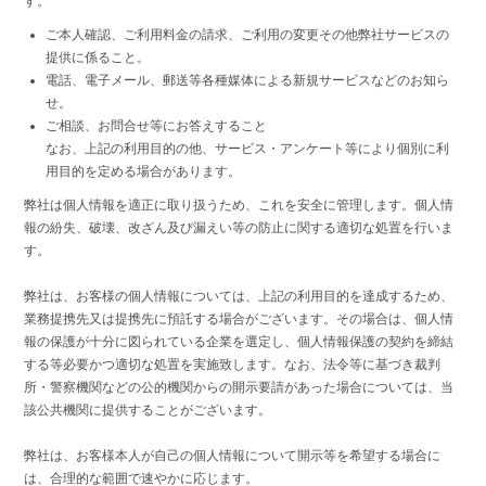
す。
ご本人確認、ご利用料金の請求、ご利用の変更その他弊社サービスの
提供に係ること。
電話、電子メール、郵送等各種媒体による新規サービスなどのお知ら
せ。
ご相談、お問合せ等にお答えすること
なお、上記の利用目的の他、サービス・アンケート等により個別に利
用目的を定める場合があります。
弊社は個人情報を適正に取り扱うため、これを安全に管理します。個人情
報の紛失、破壊、改ざん及び漏えい等の防止に関する適切な処置を行いま
す。
弊社は、お客様の個人情報については、上記の利用目的を達成するため、
業務提携先又は提携先に預託する場合がございます。その場合は、個人情
報の保護が十分に図られている企業を選定し、個人情報保護の契約を締結
する等必要かつ適切な処置を実施致します。なお、法令等に基づき裁判
所・警察機関などの公的機関からの開示要請があった場合については、当
該公共機関に提供することがございます。
弊社は、お客様本人が自己の個人情報について開示等を希望する場合に
は、合理的な範囲で速やかに応じます。