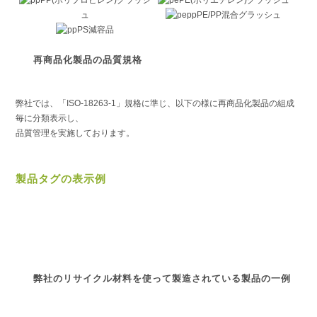
PP(ポリプロピレン)グラッシ
PE(ポリエチレン)グラッシュ
ュ
PE/PP混合グラッシュ
PS減容品
再商品化製品の品質規格
弊社では、「ISO-18263-1」規格に準じ、以下の様に再商品化製品の組成
毎に分類表示し、
品質管理を実施しております。
製品タグの表示例
弊社のリサイクル材料を使って製造されている製品の一例