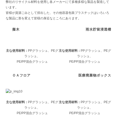
弊社のリサイクル材料を使用し各メーカーにて多種多様な製品を製造して
います。
皆様が資源ごみとして排出した、その他容器包装プラスチックはいろいろ
な製品に形を変えて皆様の身近なところにあります。
擬木
雨水貯留浸透槽
主な使用材料：
PPグラッシュ、PEグ
主な使用材料：
PPグラッシュ、PEグ
ラッシュ、
ラッシュ、
PE/PP混合グラッシュ
PE/PP混合グラッシュ
ＯＡフロア
医療廃棄物ボックス
主な使用材料：
PPグラッシュ、PEグ
主な使用材料：
PPグラッシュ、PEグ
ラッシュ、
ラッシュ、
PE/PP混合グラッシュ
PE/PP混合グラッシュ